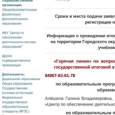
Подведомственные
организации:
Общеобразовательные
Дошкольные
Сроки и места подачи заяв
Дополнительного
регистрации 
образования
МКУ "Центр по
Информация о проведении итог
обеспечению
на территории Городского ок
деятельности системы
образования"
учебно
Другие
подведомственные
«Горячая линия» по вопро
организации
государственной итоговой а
Деятельность:
84967-63-61-78
Дошкольное образование
Общее образование
по образовательным прог
Государственная
образо
итоговая аттестация
Федеральные
Алёшина Галина Владимировна, 
государственные
«Центр по обеспечению деятельн
образовательные
стандарты (ФГОС)
по образовательным 