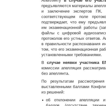
Апеллянту
в случае его участ
предъявляются материалы апелля
и заключение экспертов ПК,
соответствующем поле проток
подтверждает, что ему предъяв
им экзаменационной работы (за
файлы с цифровой аудиозапись
протоколов его устных ответов. 
в правильности распознавания и
том, что его экзаменационная ра
установленными требованиями.
В
случае неявки участника Е
комиссии апелляция рассматрив
без апеллянта.
По результатам рассмотрени
выставленными баллами Конфлик
из решений:
об отклонении апелляции и
баллов (отсутствие техн