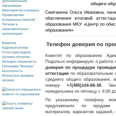
Дополнительное
общего обр
образование
Мероприятия и конкурсы
Сметанина Ольга Ивановна, нача
Профилактика
обеспечения итоговой аттеста
асоциальных явлений
образования МКУ «Центр по обе
Питание в
образовательных
образования»
организациях
Вакансии
Телефон доверия по про
Кадровый резерв
Аттестация кадров
Комитет по образованию Адми
Целевое обучение
Подольск информирует о работе с
Молодые специалисты
Программа "Жилище"
доверия по процедуре проведе
Безопасность
аттестации
по образовательным п
Результаты проверок
среднего общего образования,
органов
номеру
+7(495)104-68-38.
Зв
понедельника по пятницу с 9.00 до
По указанному телефону мо
предложениях по продаже к
материалов, вариантов заданий,