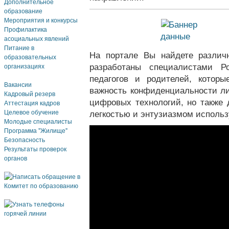
Дополнительное
образование
Мероприятия и конкурсы
Профилактика
асоциальных явлений
Питание в
На портале Вы найдете различ
образовательных
организациях
разработаны специалистами Р
педагогов и родителей, котор
Вакансии
важность конфиденциальности л
Кадровый резерв
цифровых технологий, но также
Аттестация кадров
Целевое обучение
легкостью и энтузиазмом использ
Молодые специалисты
Программа "Жилище"
Безопасность
Результаты проверок
органов