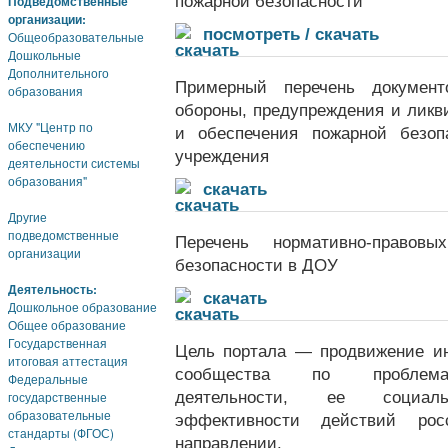
пожарной безопасности
Подведомственные
организации:
1
посмотреть / скачать
Общеобразовательные
Дошкольные
Дополнительного
Примерный перечень документ
образования
обороны, предупреждения и лик
МКУ "Центр по
и обеспечения пожарной безоп
обеспечению
учреждения
деятельности системы
образования"
1
скачать
Другие
подведомственные
Перечень нормативно-правов
организации
безопасности в ДОУ
Деятельность:
1
скачать
Дошкольное образование
Общее образование
Государственная
Цель
портала — продвижение и
итоговая аттестация
сообщества по проблемати
Федеральные
деятельности, ее социальн
государственные
образовательные
эффективности действий ро
стандарты (ФГОС)
направлении.